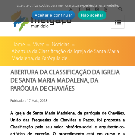
↓
Este site utiliza cookies para melhorar a sua experiência neste website.
Aceitar e continuar
Não aceitar
Home
Viver
Notícias
Abertura da Classificação da Igreja de Santa Maria
Madalena, da Paróquia de...
ABERTURA DA CLASSIFICAÇÃO DA IGREJA
DE SANTA MARIA MADALENA, DA
PARÓQUIA DE CHAVIÃES
Publicado a 17 Maio, 2018
A Igreja de Santa Maria Madalena, da paróquia de Chaviães,
União das Freguesias de Chaviães e Paços, foi proposta a
Classificação pelo seu valor histórico-social e arquitetónico-
artístico de exceção. O procedimento está em curso e a