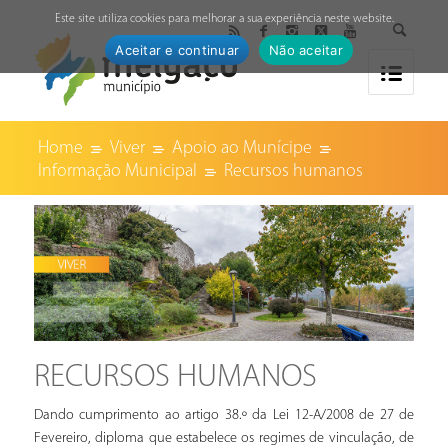
↓
Este site utiliza cookies para melhorar a sua experiência neste website.
Aceitar e continuar
Não aceitar
Home
Viver
Apoio ao Munícipe
Informação Municipal
Recursos humanos
RECURSOS HUMANOS
Dando cumprimento ao artigo 38.º da Lei 12-A/2008 de 27 de
Fevereiro, diploma que estabelece os regimes de vinculação, de