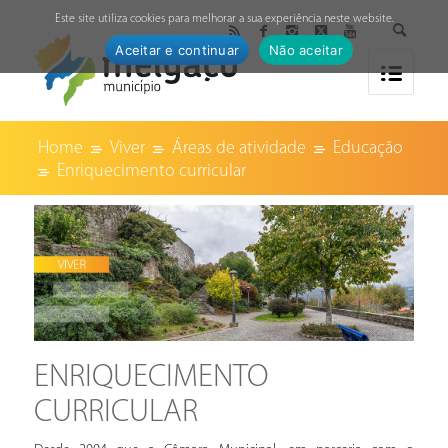
↓
Este site utiliza cookies para melhorar a sua experiência neste website.
Aceitar e continuar
Não aceitar
Home
Viver
Áreas de atividade
Educação
Enriquecimento curricular
ENRIQUECIMENTO
CURRICULAR