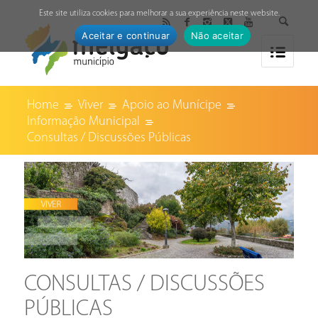
↓
Este site utiliza cookies para melhorar a sua experiência neste website.
Aceitar e continuar
Não aceitar
Home
Viver
Apoio ao Munícipe
Informação Municipal
Consultas / Discussões Públicas
CONSULTAS / DISCUSSÕES
PÚBLICAS