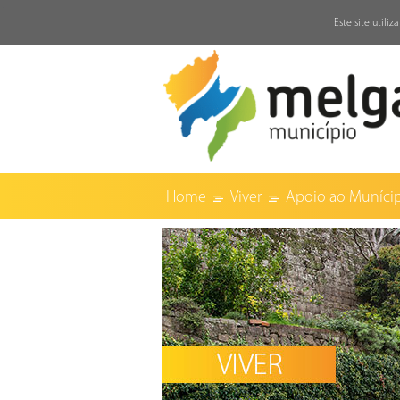
↓
Este site utili
Home
Viver
Apoio ao Muníci