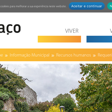
Aceitar e continuar
N
za cookies para melhorar a sua experiência neste website.
VIVER
pe
Informação Municipal
Recursos humanos
Requeri