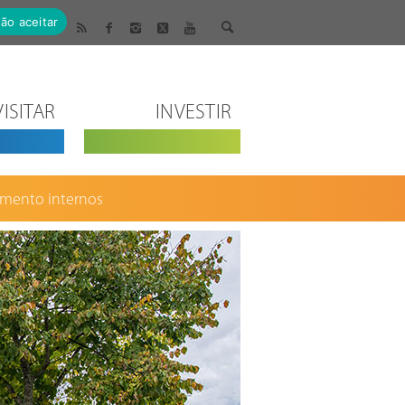
ão aceitar
VISITAR
INVESTIR
mento internos