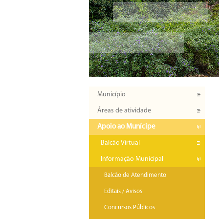
Município
Áreas de atividade
Apoio ao Munícipe
Balcão Virtual
Informação Municipal
Balcão de Atendimento
Editais / Avisos
Concursos Públicos