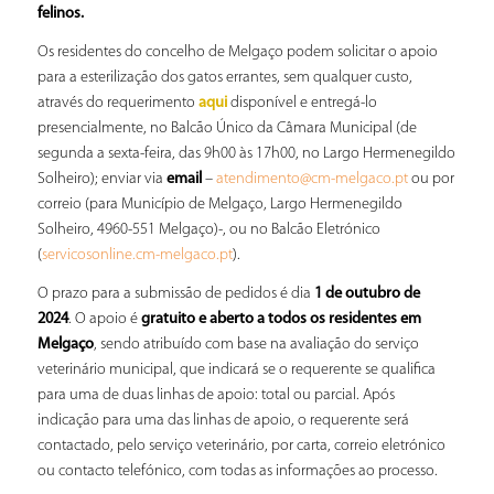
felinos.
Os residentes do concelho de Melgaço podem solicitar o apoio
para a esterilização dos gatos errantes, sem qualquer custo,
através do requerimento
disponível e entregá-lo
aqui
presencialmente, no Balcão Único da Câmara Municipal (de
segunda a sexta-feira, das 9h00 às 17h00, no Largo Hermenegildo
Solheiro); enviar via
email
–
ou por
atendimento@cm-melgaco.pt
correio (para Município de Melgaço, Largo Hermenegildo
Solheiro, 4960-551 Melgaço)-, ou no Balcão Eletrónico
(
).
servicosonline.cm-melgaco.pt
O prazo para a submissão de pedidos é dia
1 de outubro de
2024
. O apoio é
gratuito e aberto a todos os residentes em
Melgaço
, sendo atribuído com base na avaliação do serviço
veterinário municipal, que indicará se o requerente se qualifica
para uma de duas linhas de apoio: total ou parcial. Após
indicação para uma das linhas de apoio, o requerente será
contactado, pelo serviço veterinário, por carta, correio eletrónico
ou contacto telefónico, com todas as informações ao processo.