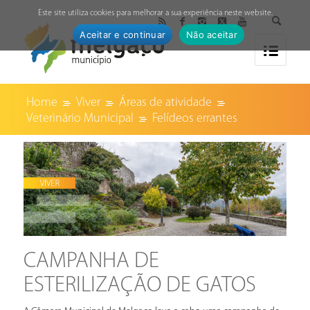
↓
Este site utiliza cookies para melhorar a sua experiência neste website.
Aceitar e continuar
Não aceitar
Home
Viver
Áreas de atividade
Veterinário Municipal
Felídeos errantes
CAMPANHA DE
ESTERILIZAÇÃO DE GATOS