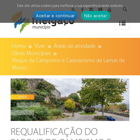
↓
Este site utiliza cookies para melhorar a sua experiência neste website.
Aceitar e continuar
Não aceitar
Home
Viver
Áreas de atividade
Obras Municipais
Parque de Campismo e Caravanismo de Lamas de
Mouro
REQUALIFICAÇÃO DO