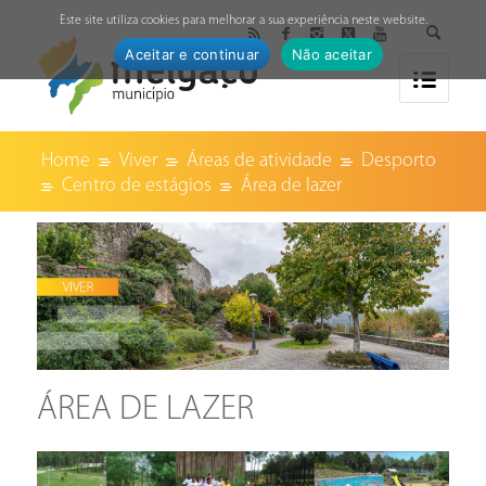
↓
Este site utiliza cookies para melhorar a sua experiência neste website.
Aceitar e continuar
Não aceitar
Home
Viver
Áreas de atividade
Desporto
Centro de estágios
Área de lazer
ÁREA DE LAZER