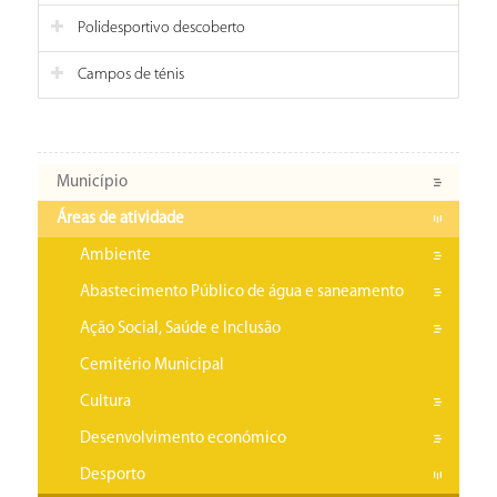
Polidesportivo descoberto
Campos de ténis
Município
Áreas de atividade
Ambiente
Abastecimento Público de água e saneamento
Ação Social, Saúde e Inclusão
Cemitério Municipal
Cultura
Desenvolvimento económico
Desporto