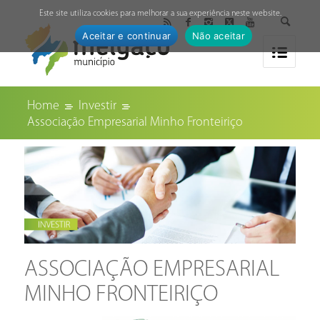
↓
Este site utiliza cookies para melhorar a sua experiência neste website.
Aceitar e continuar
Não aceitar
Home
Investir
Associação Empresarial Minho Fronteiriço
ASSOCIAÇÃO EMPRESARIAL
MINHO FRONTEIRIÇO