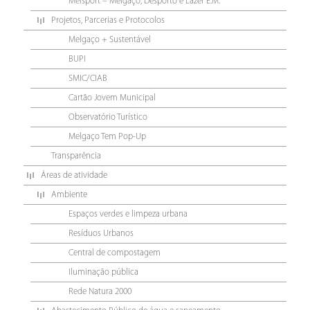
Melsport – Melgaço, Desporto e Lazer E.M.
Projetos, Parcerias e Protocolos
Melgaço + Sustentável
BUPI
SMIC/CIAB
Cartão Jovem Municipal
Observatório Turístico
Melgaço Tem Pop-Up
Transparência
Áreas de atividade
Ambiente
Espaços verdes e limpeza urbana
Resíduos Urbanos
Central de compostagem
Iluminação pública
Rede Natura 2000