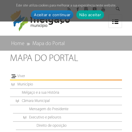
↓
Este site utiliza cookies para melhorar a sua experiência neste website.
Aceitar e continuar
Não aceitar
Home
Mapa do Portal
MAPA DO PORTAL
Viver
Município
Melgaço e a sua História
Câmara Municipal
Mensagem do Presidente
Executivo e pelouros
Direito de oposição