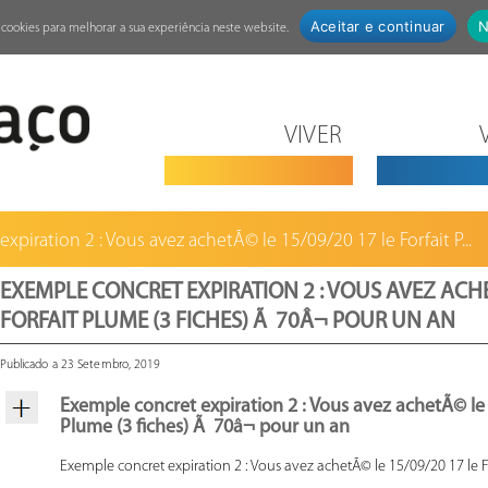
Aceitar e continuar
N
za cookies para melhorar a sua experiência neste website.
VIVER
xpiration 2 : Vous avez achetÃ© le 15/09/20 17 le Forfait P...
EXEMPLE CONCRET EXPIRATION 2 : VOUS AVEZ ACHE
FORFAIT PLUME (3 FICHES) Ã 70Â¬ POUR UN AN
Publicado a 23 Setembro, 2019
Exemple concret expiration 2 : Vous avez achetÃ© le 
Plume (3 fiches) Ã 70â¬ pour un an
Exemple concret expiration 2 : Vous avez achetÃ© le 15/09/20 17 le F