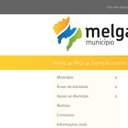
↓
Este site utili
Home
FAQs
Exemple concret e
Município
Áreas de atividade
Apoio ao Munícipe
Notícias
Contactos
Informações úteis