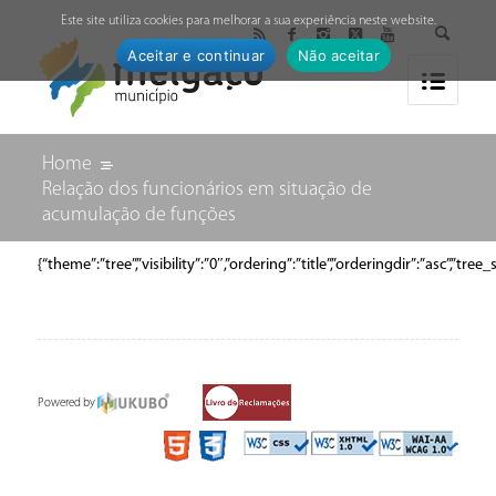
↓
Este site utiliza cookies para melhorar a sua experiência neste website.
Aceitar e continuar
Não aceitar
Home
Relação dos funcionários em situação de
acumulação de funções
{“theme”:”tree”,”visibility”:”0″,”ordering”:”title”,”orderingdir”:”as
Powered by