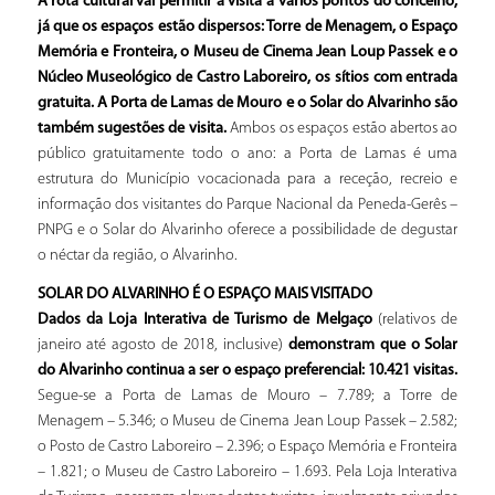
A rota cultural vai permitir a visita a vários pontos do concelho,
já que os espaços estão dispersos: Torre de Menagem, o Espaço
Memória e Fronteira, o Museu de Cinema Jean Loup Passek e o
Núcleo Museológico de Castro Laboreiro, os sítios com entrada
gratuita. A Porta de Lamas de Mouro e o Solar do Alvarinho são
também sugestões de visita.
Ambos os espaços estão abertos ao
público gratuitamente todo o ano: a Porta de Lamas é uma
estrutura do Município vocacionada para a receção, recreio e
informação dos visitantes do Parque Nacional da Peneda-Gerês –
PNPG e o Solar do Alvarinho oferece a possibilidade de degustar
o néctar da região, o Alvarinho.
SOLAR DO ALVARINHO É O ESPAÇO MAIS VISITADO
Dados da Loja Interativa de Turismo de Melgaço
(relativos de
janeiro até agosto de 2018, inclusive)
demonstram que o Solar
do Alvarinho continua a ser o espaço preferencial: 10.421 visitas.
Segue-se a Porta de Lamas de Mouro – 7.789; a Torre de
Menagem – 5.346; o Museu de Cinema Jean Loup Passek – 2.582;
o Posto de Castro Laboreiro – 2.396; o Espaço Memória e Fronteira
– 1.821; o Museu de Castro Laboreiro – 1.693. Pela Loja Interativa