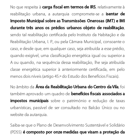
No que respeita à
carga fiscal em termos de IRS
, relativamente à
reabilitação urbana, a autarquia compromete-se a
isentar de
Imposto Municipal sobre as Transmissões Onerosas (IMT) e IMI
durante três anos os prédios urbanos objeto de reabilitação
,
sendo tal reabilitação certificada pelo Instituto da Habitação e da
Reabilitação Urbana, I. P., ou pela Câmara Municipal, consoante o
caso, e desde que, em qualquer caso, seja atribuída a esse prédio,
quando exigível, uma classificação energética igual ou superior a
A ou quando, na sequência dessa reabilitação, lhe seja atribuída
classe energética superior à anteriormente certificada, em pelo
menos dois níveis (artigo 45.º do Estudo dos Benefícios Fiscais).
No âmbito da
Área da Reabilitação Urbana do Centro da Vila
, foi
também aprovado um quadro de
benefícios fiscais associados a
impostos municipais
sobre o património e redução de taxas
urbanísticas, passível de ser consultado no Balcão Único ou no
website da autarquia.
Saiba-se que o Plano de Desenvolvimento Sustentável e Solidário
(PDSS)
é composto por onze medidas que visam a proteção da