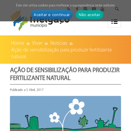
↓
Este site utiliza cookies para melhorar a sua experiência neste website.
Aceitar e continuar
Não aceitar
Home
Viver
Notícias
Ação de sensibilização para produzir fertilizante
natural
AÇÃO DE SENSIBILIZAÇÃO PARA PRODUZIR
FERTILIZANTE NATURAL
Publicado a 5 Abril, 2017