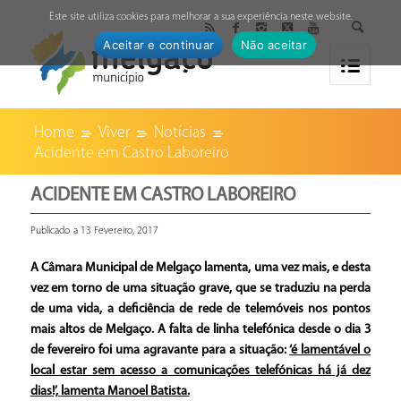
↓
Este site utiliza cookies para melhorar a sua experiência neste website.
Aceitar e continuar
Não aceitar
Home
Viver
Notícias
Acidente em Castro Laboreiro
ACIDENTE EM CASTRO LABOREIRO
Publicado a 13 Fevereiro, 2017
A Câmara Municipal de Melgaço lamenta, uma vez mais, e desta
vez em torno de uma situação grave, que se traduziu na perda
de uma vida, a deficiência de rede de telemóveis nos pontos
mais altos de Melgaço. A falta de linha telefónica desde o dia 3
de fevereiro foi uma agravante para a situação:
‘é lamentável o
local estar sem acesso a comunicações telefónicas há já dez
dias!’, lamenta Manoel Batista.