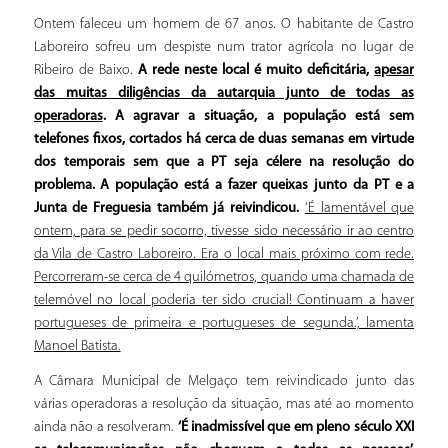
Ontem faleceu um homem de 67 anos. O habitante de Castro
Laboreiro sofreu um despiste num trator agrícola no lugar de
Ribeiro de Baixo.
A rede neste local é muito deficitária,
apesar
das muitas diligências da autarquia junto de todas as
operadoras
. A agravar a situação, a população está sem
telefones fixos, cortados há cerca de duas semanas em virtude
dos temporais sem que a PT seja célere na resolução do
problema. A população está a fazer queixas junto da PT e a
Junta de Freguesia também já reivindicou.
‘É lamentável que
ontem, para se pedir socorro, tivesse sido necessário ir ao centro
da Vila de Castro Laboreiro. Era o local mais próximo com rede.
Percorreram-se cerca de 4 quilómetros, quando uma chamada de
telemóvel no local poderia ter sido crucial! Continuam a haver
portugueses de primeira e portugueses de segunda.’, lamenta
Manoel Batista.
A Câmara Municipal de Melgaço tem reivindicado junto das
várias operadoras a resolução da situação, mas até ao momento
ainda não a resolveram.
‘É inadmissível que em pleno século XXI