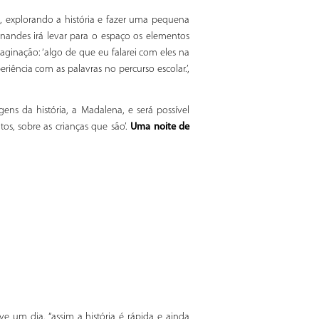
s, explorando a história e fazer uma pequena
ernandes irá levar para o espaço os elementos
ginação: ‘algo de que eu falarei com eles na
iência com as palavras no percurso escolar.’,
ns da história, a Madalena, e será possível
os, sobre as crianças que são’.
Uma noite de
e um dia, “assim a história é rápida e ainda