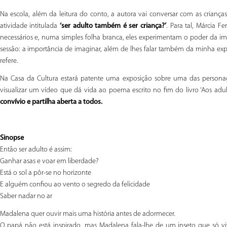
Na escola, além da leitura do conto, a autora vai conversar com as criança
atividade intitulada
‘ser adulto também é ser criança?’
. Para tal, Márcia F
necessários e, numa simples folha branca, eles experimentam o poder da ima
sessão: a importância de imaginar, além de lhes falar também da minha exper
refere.
Na Casa da Cultura estará patente uma exposição sobre uma das personage
visualizar um vídeo que dá vida ao poema escrito no fim do livro ‘Aos adult
convívio e partilha aberta a todos.
Sinopse
Então ser adulto é assim:
Ganhar asas e voar em liberdade?
Está o sol a pôr-se no horizonte
E alguém confiou ao vento o segredo da felicidade
Saber nadar no ar
Madalena quer ouvir mais uma história antes de adormecer.
O papá não está inspirado, mas Madalena fala-lhe de um inseto que só viv