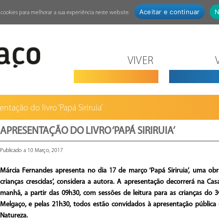
Aceitar e continuar
N
za cookies para melhorar a sua experiência neste website.
VIVER
ntação do livro ‘Papá Siriruia’
APRESENTAÇÃO DO LIVRO ‘PAPÁ SIRIRUIA’
Publicado a 10 Março, 2017
Márcia Fernandes apresenta no dia 17 de março ‘Papá Siriruia’, uma obra 
crianças crescidas’, considera a autora. A apresentação decorrerá na C
manhã, a partir das 09h30, com sessões de leitura para as crianças do
Melgaço, e pelas 21h30, todos estão convidados à apresentação pública 
Natureza.