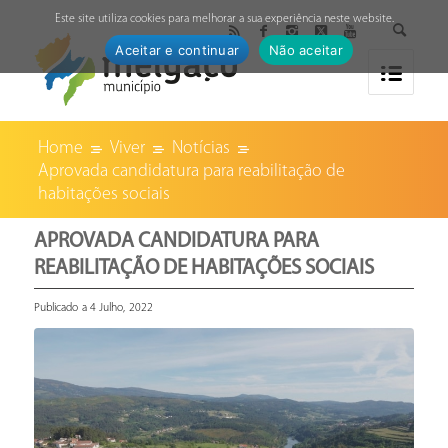
↓
Este site utiliza cookies para melhorar a sua experiência neste website.
Aceitar e continuar
Não aceitar
Home
Viver
Notícias
Aprovada candidatura para reabilitação de
habitações sociais
APROVADA CANDIDATURA PARA
REABILITAÇÃO DE HABITAÇÕES SOCIAIS
Publicado a 4 Julho, 2022