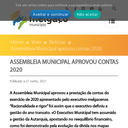
↓
Este site utiliza cookies para melhorar a sua experiência neste website.
Aceitar e continuar
Não aceitar
Home
Viver
Notícias
Assembleia Municipal aprovou contas 2020
ASSEMBLEIA MUNICIPAL APROVOU CONTAS
2020
Publicado a 27 Junho, 2021
A Assembleia Municipal aprovou a prestação de contas do
exercício de 2020 apresentado pelo executivo melgacense.
“Racionalidade e rigor” foi assim que o executivo definiu a
gestão do ano transato. «O Executivo Municipal tem assumido
a gestão da Autarquia, apostando no reequilíbrio financeiro,
como foi demonstrado pela evolução da dívida nos mapas