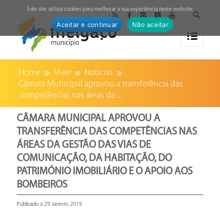
↓
Este site utiliza cookies para melhorar a sua experiência neste website.
Aceitar e continuar
Não aceitar
Home
Viver
Notícias
Câmara Municipal aprovou a transferência das
competências nas áreas da ...
CÂMARA MUNICIPAL APROVOU A
TRANSFERÊNCIA DAS COMPETÊNCIAS NAS
ÁREAS DA GESTÃO DAS VIAS DE
COMUNICAÇÃO, DA HABITAÇÃO, DO
PATRIMÓNIO IMOBILIÁRIO E O APOIO AOS
BOMBEIROS
Publicado a 29 Janeiro, 2019