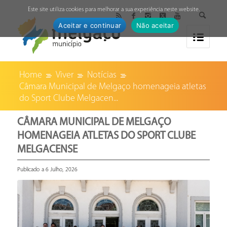
↓
Este site utiliza cookies para melhorar a sua experiência neste website.
Aceitar e continuar
Não aceitar
Home
Viver
Notícias
Câmara Municipal de Melgaço homenageia atletas
do Sport Clube Melgacen...
CÂMARA MUNICIPAL DE MELGAÇO
HOMENAGEIA ATLETAS DO SPORT CLUBE
MELGACENSE
Publicado a 6 Julho, 2026