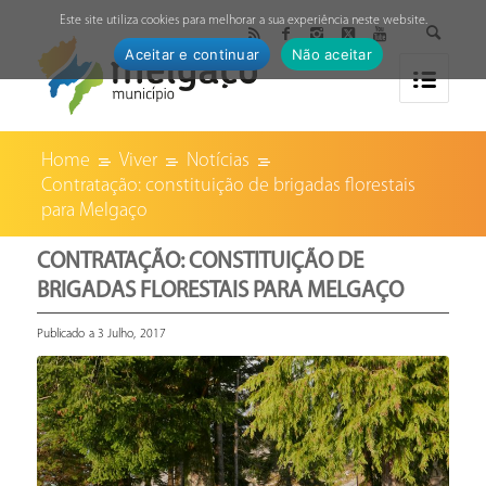
↓
Este site utiliza cookies para melhorar a sua experiência neste website.
Aceitar e continuar
Não aceitar
Home
Viver
Notícias
Contratação: constituição de brigadas florestais
para Melgaço
CONTRATAÇÃO: CONSTITUIÇÃO DE
BRIGADAS FLORESTAIS PARA MELGAÇO
Publicado a 3 Julho, 2017