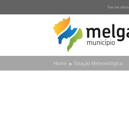
↓
Este site utili
Home
Estação Meteorológica