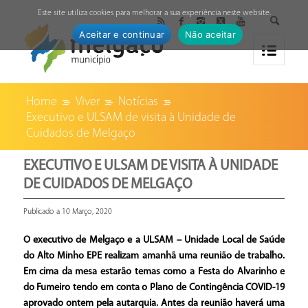
↓
Este site utiliza cookies para melhorar a sua experiência neste website.
Aceitar e continuar
Não aceitar
Home
Viver
Notícias
Executivo e ULSAM de visita à Unidade de
Cuidados de Melgaço
EXECUTIVO E ULSAM DE VISITA À UNIDADE
DE CUIDADOS DE MELGAÇO
Publicado a 10 Março, 2020
O executivo de Melgaço e a ULSAM – Unidade Local de Saúde
do Alto Minho EPE realizam amanhã uma reunião de trabalho.
Em
cima da mesa estarão temas como a Festa do Alvarinho e
do Fumeiro tendo em conta o Plano de Contingência COVID-19
aprovado ontem pela autarquia. Antes da reunião haverá uma