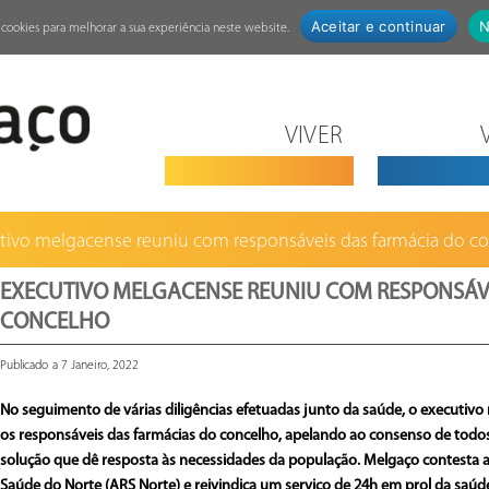
Aceitar e continuar
N
za cookies para melhorar a sua experiência neste website.
VIVER
tivo melgacense reuniu com responsáveis das farmácia do con
EXECUTIVO MELGACENSE REUNIU COM RESPONSÁV
CONCELHO
Publicado a 7 Janeiro, 2022
No seguimento de várias diligências efetuadas junto da saúde, o executivo
os responsáveis das farmácias do concelho, apelando ao consenso de todo
solução que dê resposta às necessidades da população. Melgaço contesta a
Saúde do Norte (ARS Norte) e reivindica um serviço de 24h em prol da saúd