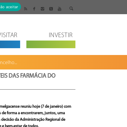
ão aceitar
VISITAR
INVESTIR
celho...
EIS DAS FARMÁCIA DO
 melgacense reuniu hoje (7 de janeiro) com
s de forma a encontrarem, juntos, uma
 decisão da Administração Regional de
e e bem-estar de todos.