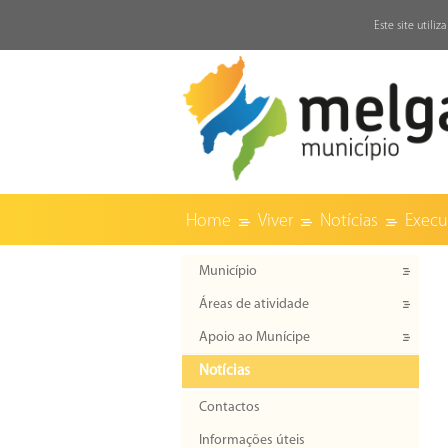
↓
Este site utili
Home
Viver
Notícias
Execu
Município
Áreas de atividade
Apoio ao Munícipe
Notícias
Contactos
Informações úteis