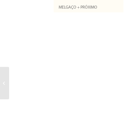
MELGAÇO + PRÓXIMO
12 medidas para
promover a coesão
social e atrair novos
habitantes