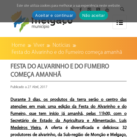
↓
Este site utiliza cookies para melhorar a sua experiência neste website.
Aceitar e continuar
Não aceitar
Home
Viver
Notícias
Festa do Alvarinho e do Fumeiro começa amanhã
FESTA DO ALVARINHO E DO FUMEIRO
COMEÇA AMANHÃ
Publicado a 27 Abril, 2017
Durante 3 dias, os produtos da terra serão o centro das
atenções em mais uma edição da Festa do Alvarinho e do
Fumeiro, que tem início já amanhã, pelas
11h00, com o
Secretário de Estado da Agricultura e Alimentação, Luís
Medeiros Vieira.
A oferta é diversificada e deliciosa: 32
produtores de alvarinho, da Sub-região de Monção e Melgaço,