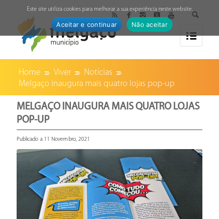
↓
Este site utiliza cookies para melhorar a sua experiência neste website.
Aceitar e continuar
Não aceitar
Home
Viver
Notícias
Melgaço inaugura mais quatro lojas pop-up
MELGAÇO INAUGURA MAIS QUATRO LOJAS
POP-UP
Publicado a 11 Novembro, 2021