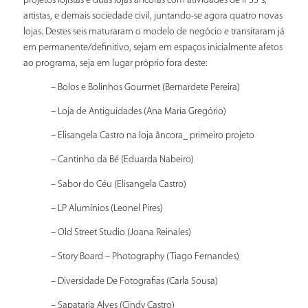
projetos lojistas e duas lojas âncoras com atividades de IPSS´s,
artistas, e demais sociedade civil, juntando-se agora quatro novas
lojas. Destes seis maturaram o modelo de negócio e transitaram já
em permanente/definitivo, sejam em espaços inicialmente afetos
ao programa, seja em lugar próprio fora deste:
– Bolos e Bolinhos Gourmet (Bernardete Pereira)
– Loja de Antiguidades (Ana Maria Gregório)
– Elisangela Castro na loja âncora_ primeiro projeto
– Cantinho da Bé (Eduarda Nabeiro)
– Sabor do Céu (Elisangela Castro)
– LP Alumínios (Leonel Pires)
– Old Street Studio (Joana Reinales)
– Story Board – Photography (Tiago Fernandes)
– Diversidade De Fotografias (Carla Sousa)
– Sapataria Alves (Cindy Castro)