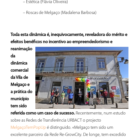
– Estética (Flávia Oliveira)
– Roscas de Melgaço (Madalena Barbosa)
Toda esta dinâmica é, inequivocamente, reveladora do mérito e
efeitos benéficos no in
centivo ao empreendedorismo e
reanimação
da
dinâmica
comercial
da Vila de
Melgaço e
a prática do
município
tem sido
referida como um caso de sucesso.
Recentemente, num estudo
sobre as Redes de Transferência URBACT o projecto
é distinguido. «Melgaço tem sido um
MelgaçoTemPopUp
excelente parceiro da Rede Re-GrowCity. De longe, tem excedido