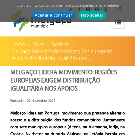
↓
Este site utiliza cookies para melhorar a sua experiência neste website.
Aceitar e continuar
Não aceitar
Home
Viver
Notícias
Melgaço lidera movimento: regiões europeias
exigem distribuição igualitária nos ...
MELGAÇO LIDERA MOVIMENTO: REGIÕES
EUROPEIAS EXIGEM DISTRIBUIÇÃO
IGUALITÁRIA NOS APOIOS
Publicado a 22 Novembro, 2021
Melgaço lidera em Portugal movimento que pretende alterar o
acesso e a distribuição dos fundos comunitários. Juntamente
com sete municípios europeus (Altena, na Alemanha, Idrija, na
Croácia, Nyirbator, na Hungria, Aluksne, na Letónia, Isernia, em