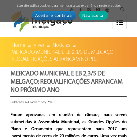
↓
Este site utiliza cookies para melhorar a sua experiência neste website.
Aceitar e continuar
Não aceitar
Home
Viver
Notícias
MERCADO MUNICIPAL E EB 2,3/S DE MELGAÇO:
REQUALIFICAÇÕES ARRANCAM NO PR...
MERCADO MUNICIPAL E EB 2,3/S DE
MELGAÇO: REQUALIFICAÇÕES ARRANCAM
NO PRÓXIMO ANO
Publicado a 4 Novembro, 2016
Foram aprovadas em reunião de câmara, para serem
submetidas à Assembleia Municipal, as Grandes Opções do
Plano e Orçamento que representam para 2017 um
investimento de cerca de 20 milhões de euros. Uma vez mais