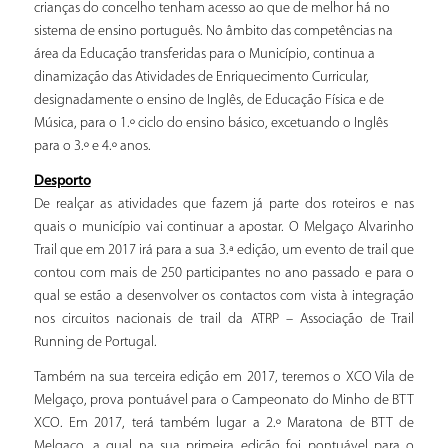
crianças do concelho tenham acesso ao que de melhor há no
sistema de ensino português. No âmbito das competências na
área da Educação transferidas para o Município, continua a
dinamização das Atividades de Enriquecimento Curricular,
designadamente o ensino de Inglês, de Educação Física e de
Música, para o 1.º ciclo do ensino básico, excetuando o Inglês
para o 3.º e 4.º anos.
Desporto
De realçar as atividades que fazem já parte dos roteiros e nas
quais o município vai continuar a apostar. O Melgaço Alvarinho
Trail que em 2017 irá para a sua 3.ª edição, um evento de trail que
contou com mais de 250 participantes no ano passado e para o
qual se estão a desenvolver os contactos com vista à integração
nos circuitos nacionais de trail da ATRP – Associação de Trail
Running de Portugal.
Também na sua terceira edição em 2017, teremos o XCO Vila de
Melgaço, prova pontuável para o Campeonato do Minho de BTT
XCO. Em 2017, terá também lugar a 2.º Maratona de BTT de
Melgaço, a qual na sua primeira edição foi pontuável para o