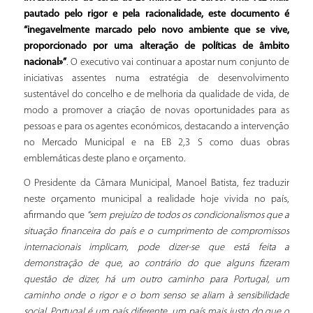
pautado pelo rigor e pela racionalidade, este documento é
“inegavelmente marcado pelo novo ambiente que se vive,
proporcionado por uma alteração de políticas de âmbito
nacional»”
. O executivo vai continuar a apostar num conjunto de
iniciativas assentes numa estratégia de desenvolvimento
sustentável do concelho e de melhoria da qualidade de vida, de
modo a promover a criação de novas oportunidades para as
pessoas e para os agentes económicos, destacando a intervenção
no Mercado Municipal e na EB 2,3 S como duas obras
emblemáticas deste plano e orçamento.
O Presidente da Câmara Municipal, Manoel Batista, fez traduzir
neste orçamento municipal a realidade hoje vivida no país,
afirmando que
“sem prejuízo de todos os condicionalismos que a
situação financeira do país e o cumprimento de compromissos
internacionais implicam, pode dizer-se que está feita a
demonstração de que, ao contrário do que alguns fizeram
questão de dizer, há um outro caminho para Portugal, um
caminho onde o rigor e o bom senso se aliam à sensibilidade
social. Portugal é um país diferente, um país mais justo do que o