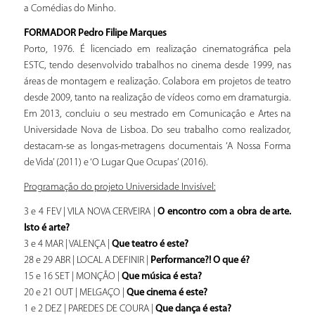
a Comédias do Minho.
FORMADOR Pedro Filipe Marques
Porto, 1976. É licenciado em realização cinematográfica pela
ESTC, tendo desenvolvido trabalhos no cinema desde 1999, nas
áreas de montagem e realização. Colabora em projetos de teatro
desde 2009, tanto na realização de vídeos como em dramaturgia.
Em 2013, concluiu o seu mestrado em Comunicação e Artes na
Universidade Nova de Lisboa. Do seu trabalho como realizador,
destacam-se as longas-metragens documentais ‘A Nossa Forma
de Vida’ (2011) e ‘O Lugar Que Ocupas’ (2016).
Programação do projeto Universidade Invisível:
3 e 4 FEV | VILA NOVA CERVEIRA |
O encontro com a obra de arte.
Isto é arte?
3 e 4 MAR | VALENÇA |
Que teatro é este?
28 e 29 ABR | LOCAL A DEFINIR |
Performance?! O que é?
15 e 16 SET | MONÇÃO |
Que música é esta?
20 e 21 OUT | MELGAÇO |
Que cinema é este?
1 e 2 DEZ | PAREDES DE COURA |
Que dança é esta?