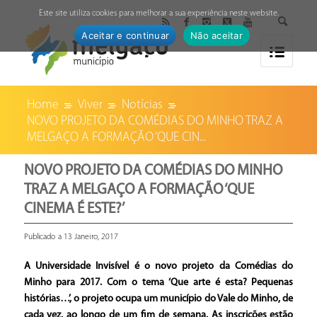
↓
Este site utiliza cookies para melhorar a sua experiência neste website.
Aceitar e continuar
Não aceitar
Home
Viver
Notícias
NOVO PROJETO DA COMÉDIAS DO MINHO TRAZ A
MELGAÇO A FORMAÇÃO ‘QUE CIN...
NOVO PROJETO DA COMÉDIAS DO MINHO
TRAZ A MELGAÇO A FORMAÇÃO ‘QUE
CINEMA É ESTE?’
Publicado a 13 Janeiro, 2017
A Universidade Invisível é o novo projeto da Comédias do
Minho para 2017. Com o tema ‘Que arte é esta? Pequenas
histórias…’, o projeto ocupa um município do Vale do Minho, de
cada vez, ao longo de um fim de semana. As inscrições estão