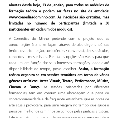
abertas desde hoje, 13 de janeiro, para todos os módulos de
formação teórica e podem ser feitas no site da entidade:
www.comediasdominho.com.
As inscrições são gratuitas, mas
limitadas no número de participantes (limitada a 30
participantes em cada um dos módulos).
A Comédias do Minho pretende com o projeto que as
aproximações à arte se façam através de abordagens teóricas
(módulos de formação, conferências / conversas), de espetáculos,
concertos, filmes e livros. Para tal as opções são várias para que
cada um, em função dos seus interesses, formações, idade e até
disponibilidade de tempo, possa escolher.
Assim, a formação
teórica organiza-se em sessões temáticas em torno de vários
géneros artísticos: Artes Visuais, Teatro, Performance, Música,
Cinema e Dança.
As sessões, orientadas por diferentes
formadores, têm em comum uma abordagem que parte da
contemporaneidade e da frequente estranheza que as obras de
arte atuais provocam, para uma viagem no tempo que ajude a
perceber melhor os caminhos percorridos pelas práticas artísticas.
Este é também um lugar onde se deseja que a conversa aconteça