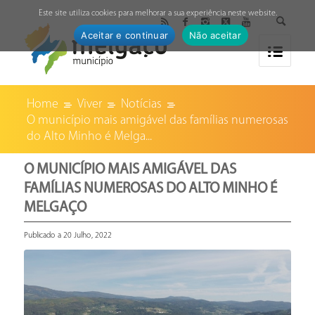
↓
Este site utiliza cookies para melhorar a sua experiência neste website.
Aceitar e continuar
Não aceitar
Home
Viver
Notícias
O município mais amigável das famílias numerosas
do Alto Minho é Melga...
O MUNICÍPIO MAIS AMIGÁVEL DAS
FAMÍLIAS NUMEROSAS DO ALTO MINHO É
MELGAÇO
Publicado a 20 Julho, 2022