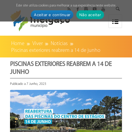
↓
Este site utiliza cookies para melhorar a sua experiência neste website.
Aceitar e continuar
Não aceitar
Home
Viver
Notícias
Piscinas exteriores reabrem a 14 de junho
PISCINAS EXTERIORES REABREM A 14 DE
JUNHO
Publicado a 7 Junho, 2023