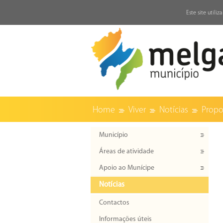
↓
Este site utili
Home
Viver
Notícias
Propo
Município
Áreas de atividade
Apoio ao Munícipe
Notícias
Contactos
Informações úteis