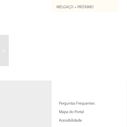
MELGAÇO + PRÓXIMO
Secretário de Estado
do Ambiente inaugura
ETAR da Zona
Industrial de Penso
Perguntas Frequentes
Mapa do Portal
Acessibilidade