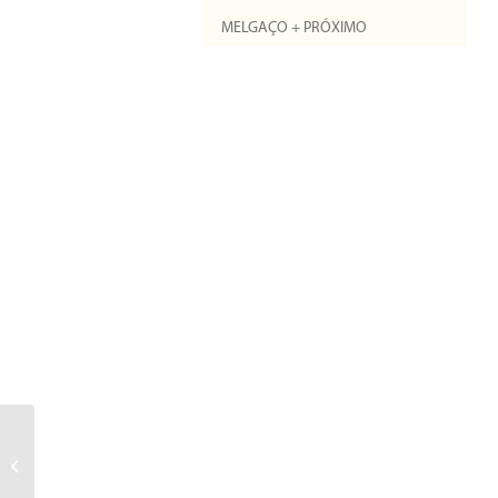
MELGAÇO + PRÓXIMO
Contrabando
recordado durante
REDITUS – II Jornadas