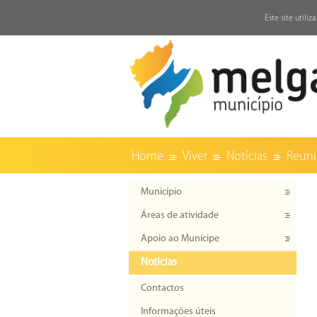
↓
Este site utili
Home
Viver
Notícias
Reuni
Município
Áreas de atividade
Apoio ao Munícipe
Notícias
Contactos
Informações úteis