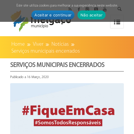
↓
Este site utiliza cookies para melhorar a sua experiência neste website.
Aceitar e continuar
Não aceitar
Home
Viver
Notícias
Serviços municipais encerrados
SERVIÇOS MUNICIPAIS ENCERRADOS
Publicado a 16 Março, 2020