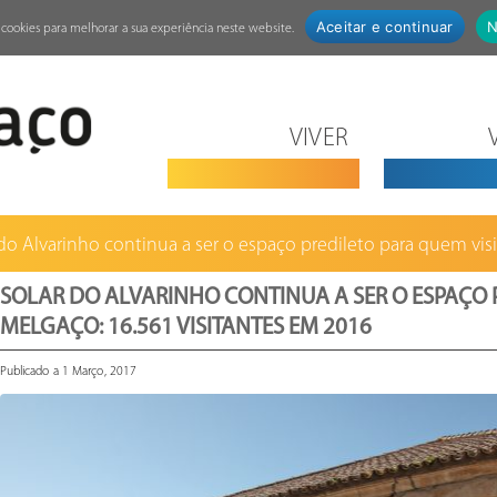
Aceitar e continuar
N
za cookies para melhorar a sua experiência neste website.
VIVER
do Alvarinho continua a ser o espaço predileto para quem visita
SOLAR DO ALVARINHO CONTINUA A SER O ESPAÇO P
MELGAÇO: 16.561 VISITANTES EM 2016
Publicado a 1 Março, 2017