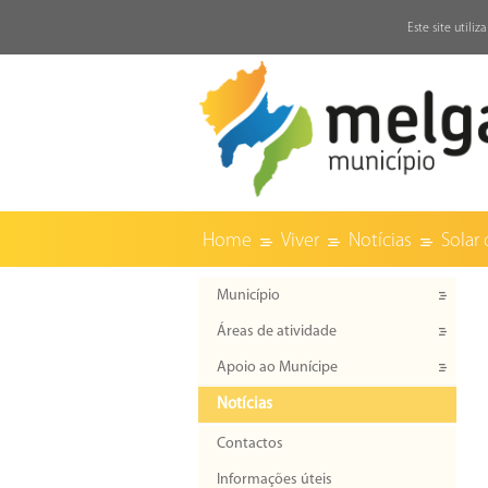
↓
Este site utili
Home
Viver
Notícias
Solar 
Município
Áreas de atividade
Apoio ao Munícipe
Notícias
Contactos
Informações úteis