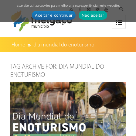
↓
Este site utiliza cookies para melhorar a sua experiência neste website.
Aceitar e continuar
Não aceitar
Home
dia mundial do enoturismo
TAG ARCHIVE FOR:
DIA MUNDIAL DO
ENOTURISMO