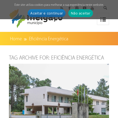
↓
Este site utiliza cookies para melhorar a sua experiência neste website.
Aceitar e continuar
Não aceitar
Home
Eficiência Energética
TAG ARCHIVE FOR:
EFICIÊNCIA ENERGÉTICA