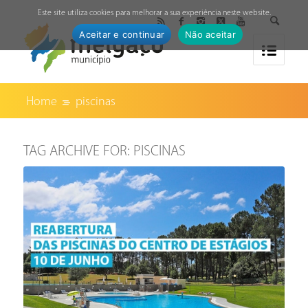
↓
Este site utiliza cookies para melhorar a sua experiência neste website.
Aceitar e continuar
Não aceitar
Home
piscinas
TAG ARCHIVE FOR:
PISCINAS