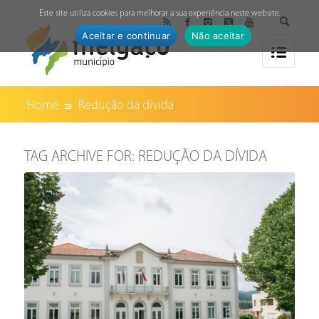
↓
Este site utiliza cookies para melhorar a sua experiência neste website.
Aceitar e continuar
Não aceitar
Home
Redução da dívida
TAG ARCHIVE FOR:
REDUÇÃO DA DÍVIDA