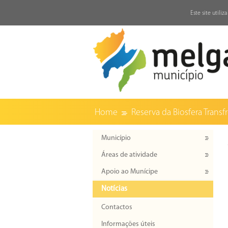
↓
Este site utili
Home
Reserva da Biosfera Transfr
Município
Áreas de atividade
Apoio ao Munícipe
Notícias
Contactos
Informações úteis