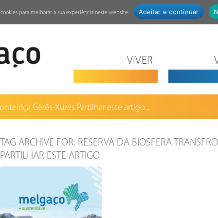
Aceitar e continuar
N
za cookies para melhorar a sua experiência neste website.
VIVER
onteiriça Gerês-Xurés Partilhar este artigo...
TAG ARCHIVE FOR:
RESERVA DA BIOSFERA TRANSFRO
PARTILHAR ESTE ARTIGO