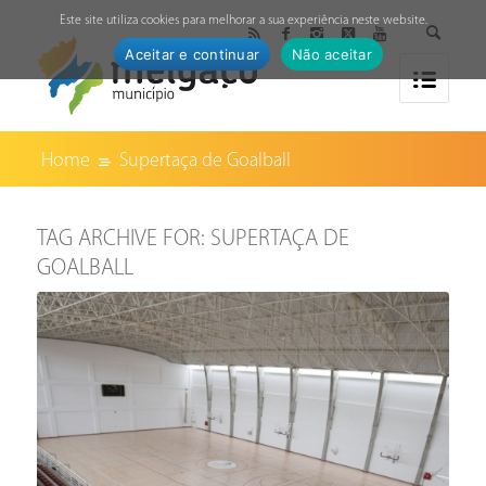
↓
Este site utiliza cookies para melhorar a sua experiência neste website.
Aceitar e continuar
Não aceitar
Home
Supertaça de Goalball
TAG ARCHIVE FOR:
SUPERTAÇA DE
GOALBALL