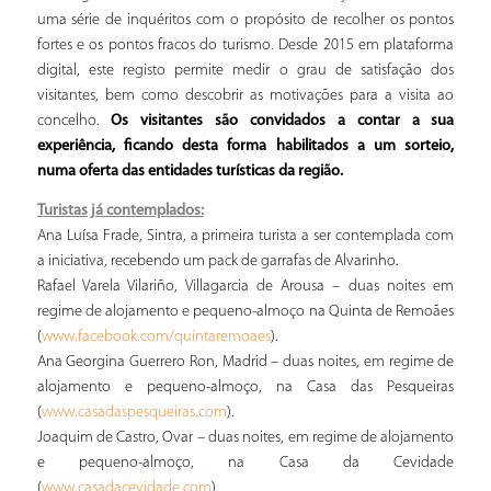
uma série de inquéritos com o propósito de recolher os pontos
fortes e os pontos fracos do turismo. Desde 2015 em plataforma
digital, este registo permite medir o grau de satisfação dos
visitantes, bem como descobrir as motivações para a visita ao
concelho.
Os visitantes são convidados a contar a sua
experiência, ficando desta forma habilitados a um sorteio,
numa oferta das entidades turísticas da região.
Turistas já contemplados:
Ana Luísa Frade, Sintra, a primeira turista a ser contemplada com
a iniciativa, recebendo um pack de garrafas de Alvarinho.
Rafael Varela Vilariño, Villagarcia de Arousa – duas noites em
regime de alojamento e pequeno-almoço na Quinta de Remoães
(
).
www.facebook.com/quintaremoaes
Ana Georgina Guerrero Ron, Madrid – duas noites, em regime de
alojamento e pequeno-almoço, na Casa das Pesqueiras
(
).
www.casadaspesqueiras.com
Joaquim de Castro, Ovar – duas noites, em regime de alojamento
e pequeno-almoço, na Casa da Cevidade
(
).
www.casadacevidade.com