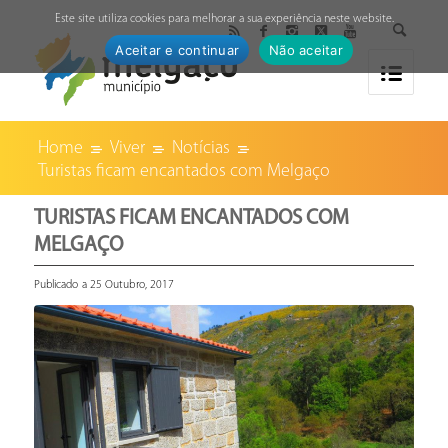
↓
Este site utiliza cookies para melhorar a sua experiência neste website.
Aceitar e continuar
Não aceitar
Home
Viver
Notícias
Turistas ficam encantados com Melgaço
TURISTAS FICAM ENCANTADOS COM
MELGAÇO
Publicado a 25 Outubro, 2017