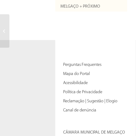
MELGAÇO + PRÓXIMO
An expired card is no longer
editable.(You will have the
possibility to renew...
Perguntas Frequentes
Mapa do Portal
Acessibilidade
Política de Privacidade
Reclamação | Sugestão | Elogio
Canal de denúncia
CÂMARA MUNICIPAL DE MELGAÇO