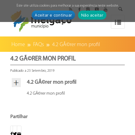
↓
Este site utiliza cookies para melhorar a sua experiência neste website.
Aceitar e continuar
Não aceitar
Home
FAQs
4.2 GÃ©rer mon profil
4.2 GÃ©RER MON PROFIL
Publicado a 23 Setembro, 2019
4.2 GÃ©rer mon profil
4.2 GÃ©rer mon profil
Partilhar