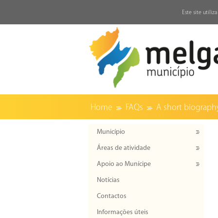
↓
Este site utili
Home
FAQs
A short biography 
Município
Áreas de atividade
Apoio ao Munícipe
Notícias
Contactos
Informações úteis