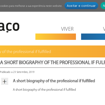
Aceitar e continuar
N
za cookies para melhorar a sua experiência neste website.
VIVER
of the professional if fulfilled
A SHORT BIOGRAPHY OF THE PROFESSIONAL IF FUL
Publicado a 23 Setembro, 2019
A short biography of the professional if fulfilled
A short biography of the professional if fulfilled