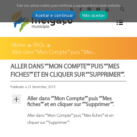
↓
Este site utiliza cookies para melhorar a sua experiência neste website.
Aceitar e continuar
Não aceitar
Home
FAQs
Aller dans “”Mon Compte”” puis “”Mes...
ALLER DANS “”MON COMPTE”” PUIS “”MES
FICHES”” ET EN CLIQUER SUR “”SUPPRIMER””.
Publicado a 23 Setembro, 2019
Aller dans “”Mon Compte”” puis “”Mes
fiches”” et en cliquer sur “”Supprimer””.
Aller dans “”Mon Compte”” puis “”Mes fiches”” et en
cliquer sur “”Supprimer””.