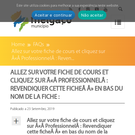
↓
Este site utiliza cookies para melhorar a sua experiência neste website.
Aceitar e continuar
Não aceitar
Home
FAQs
Allez sur votre fiche de cours et cliquez sur
Â«Â ProfessionnelÂ : Reven...
ALLEZ SUR VOTRE FICHE DE COURS ET
CLIQUEZ SUR Â«Â PROFESSIONNELÂ :
REVENDIQUER CETTE FICHEÂ Â» EN BAS DU
NOM DE LA FICHE :
Publicado a 23 Setembro, 2019
Allez sur votre fiche de cours et cliquez
sur Â«Â ProfessionnelÂ : Revendiquer
cette ficheÂ Â» en bas du nom de la