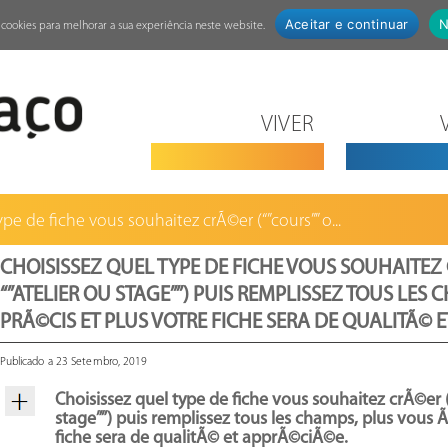
Aceitar e continuar
N
za cookies para melhorar a sua experiência neste website.
VIVER
pe de fiche vous souhaitez crÃ©er (“”cours”” o...
CHOISISSEZ QUEL TYPE DE FICHE VOUS SOUHAITEZ 
“”ATELIER OU STAGE””) PUIS REMPLISSEZ TOUS LES 
PRÃ©CIS ET PLUS VOTRE FICHE SERA DE QUALITÃ© 
Publicado a 23 Setembro, 2019
Choisissez quel type de fiche vous souhaitez crÃ©er (“
stage””) puis remplissez tous les champs, plus vous Ã
fiche sera de qualitÃ© et apprÃ©ciÃ©e.