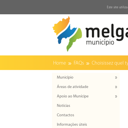
↓
Este site utili
Home
FAQs
Choisissez quel ty
Município
Áreas de atividade
Apoio ao Munícipe
Notícias
Contactos
Informações úteis