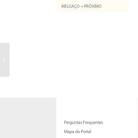
MELGAÇO + PRÓXIMO
Souscrivez au forfait annuel qui
vous convient puis cliquez sur
“”Suivant””....
Perguntas Frequentes
Mapa do Portal