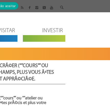
ão aceitar
VISITAR
INVESTIR
CRÃ©ER (“”COURS”” OU
CHAMPS, PLUS VOUS ÃªTES
ET APPRÃ©CIÃ©E.
”cours”” ou “”atelier ou
ªtes prÃ©cis et plus votre