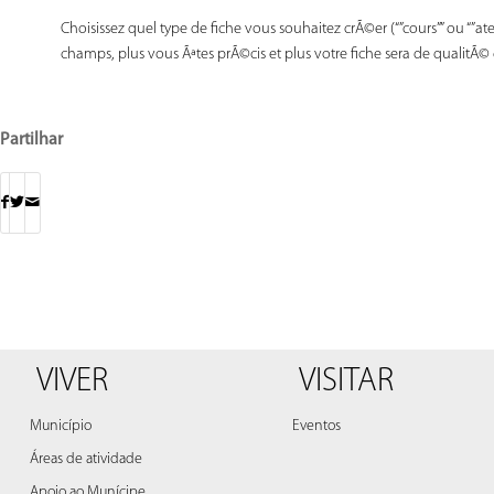
Choisissez quel type de fiche vous souhaitez crÃ©er (“”cours”” ou “”atel
champs, plus vous Ãªtes prÃ©cis et plus votre fiche sera de qualitÃ
Partilhar
VIVER
VISITAR
Município
Eventos
Áreas de atividade
Apoio ao Munícipe