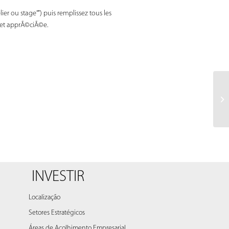
ier ou stage””) puis remplissez tous les
© et apprÃ©ciÃ©e.
Qu
cl
INVESTIR
Localização
Setores Estratégicos
Áreas de Acolhimento Empresarial