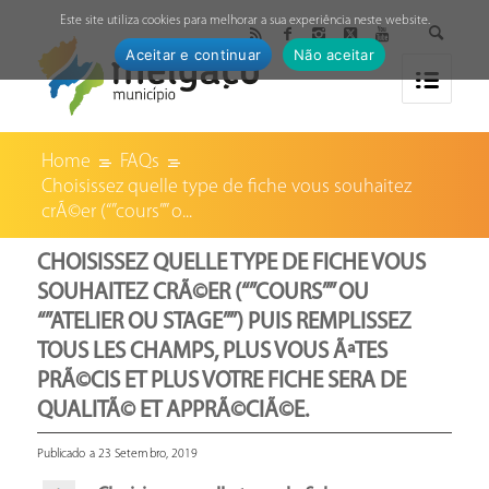
↓
Este site utiliza cookies para melhorar a sua experiência neste website.
Aceitar e continuar
Não aceitar
Home
FAQs
Choisissez quelle type de fiche vous souhaitez
crÃ©er (“”cours”” o...
CHOISISSEZ QUELLE TYPE DE FICHE VOUS
SOUHAITEZ CRÃ©ER (“”COURS”” OU
“”ATELIER OU STAGE””) PUIS REMPLISSEZ
TOUS LES CHAMPS, PLUS VOUS ÃªTES
PRÃ©CIS ET PLUS VOTRE FICHE SERA DE
QUALITÃ© ET APPRÃ©CIÃ©E.
Publicado a 23 Setembro, 2019